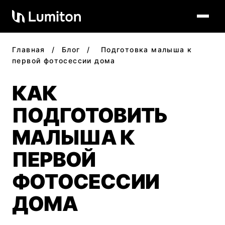
Главная
/
Блог
/
Подготовка малыша к
первой фотосессии дома
КАК
ПОДГОТОВИТЬ
МАЛЫША К
ПЕРВОЙ
ФОТОСЕССИИ
ДОМА