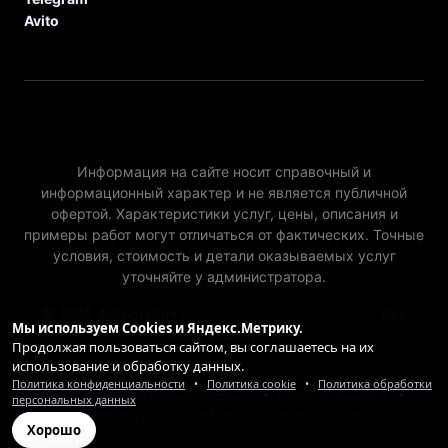
Avito
Информация на сайте носит справочный и
информационный характер и не является публичной
офертой. Характеристики услуг, цены, описания и
примеры работ могут отличаться от фактических. Точные
условия, стоимость и детали оказываемых услуг
уточняйте у администратора.
© 2026 Фотостудия
LUMITON Нижний Новгород
. Все
Мы используем Cookies и Яндекс.Метрику.
права защищены.
Продолжая пользоваться сайтом, вы соглашаетесь на их
Настройки файлов cookie
использование и обработку данных.
Политика конфиденциальности
•
Политика cookie
•
Политика обработки
Политика конфиденциальности
Политика cookie
•
•
персональных данных
Политика обработки персональных данных
Хорошо